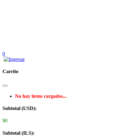
0
Carrito
No hay items cargados...
Subtotal (USD):
$0
Subtotal (ILS):