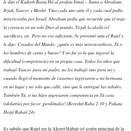
le dijo el Kadosh Baruj Hú al profeta Irmiá – llama a Abraham,
Itzjak, Yaacov y Moshé. Vino cada uno ante él y cada cual pedía
misericordia por Israel. Abraham pedía que recuerde que el trajo
la creencia en un solo Dios al mundo, Ytzjak la akedá (el
sacrificio), etc. Pero no era suficiente. Se presentó ante el Rajel y
le dijo: Creador del Mundo, ¿quién es más misericordioso, Tú o
los hombres de carne y hueso? Y no fui yo la que ingresó la
dificultad (competencia) en su propia casa. Todos los años que
trabajó Yaacov para mi padre, no los trabajó sino para mi y
cuando llegó el momento de casarnos ingresaron a mi hermana
en mi lugar y no solo que callé, sino que le entregué las señales.
También Tú, si tus hijos ingresaron competencia en Tú casa
(idolatría) por favor ¡perdónalos! (Bereshit Raba 2:10 y Psikata
Heijá Rabatí 24)
Es sabido que Rajel era la Akeret Habait (el sostén principal de la