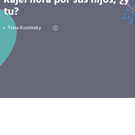
Rajel llora por sus hijos, ¿y
tu?
Tzvia Kusminsky